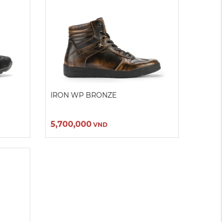
42
43
IRON WP BRONZE
5,700,000
VND