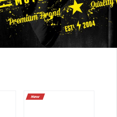
Màu sắc:
Kích cỡ:
44
39
40
41
42
43
44
Xóa
New