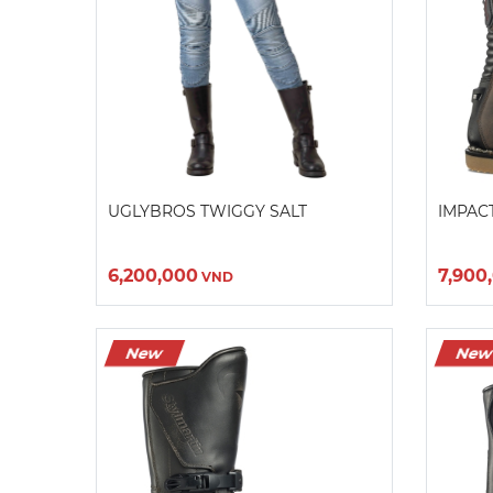
Màu sắc:
Kích cỡ:
40
41
42
43
44
3
Xóa
E
UGLYBROS TWIGGY SALT
IMPAC
6,200,000
7,900
VND
New
Ne