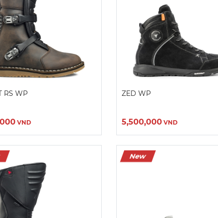
Màu sắc:
Màu sắc:
Kích cỡ:
Kích cỡ:
36
37
38
39
40
41
9
40
41
42
43
44
44
Xóa
T RS WP
ZED WP
Xóa
,000
5,500,000
VND
VND
w
New