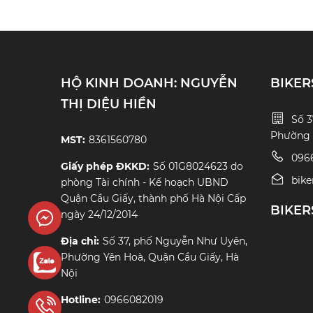
HỘ KINH DOANH: NGUYỄN
BIKER
THỊ DIỆU HIỀN
Số 3
Phường Y
MST:
8361560780
096
Giấy phép ĐKKD:
Số 01G8024623 do
bik
phòng Tài chính - Kế hoạch UBND
Quận Cầu Giấy, thành phố Hà Nội Cấp
BIKER
ngày 24/12/2014
enger
Địa chỉ:
Số 37, phố Nguyễn Như Uyên,
Phường Yên Hoà, Quận Cầu Giấy, Hà
Nội
Hotline:
0966082019
gay