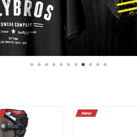
Màu sắc:
Màu sắc:
Kích cỡ:
Kích cỡ:
9
40
41
42
43
44
39
40
41
42
43
Xóa
Xóa
w
New