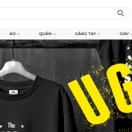
ÁO
QUẦN
GĂNG TAY
GIÀY