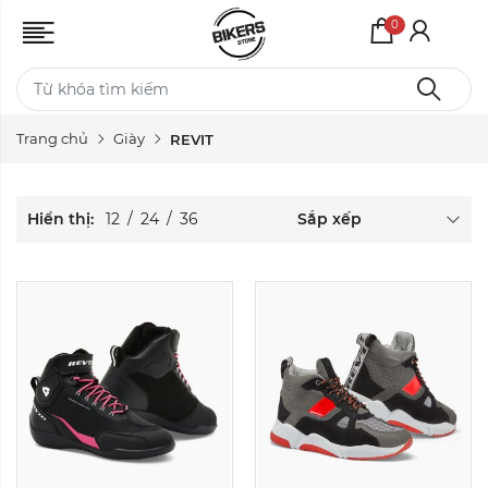
0
Màu sắc:
Màu sắc:
Kích cỡ:
Kích cỡ:
Trang chủ
Giày
REVIT
39
40
41
42
43
44
36
37
38
39
40
45
Xóa
Xóa
Hiển thị:
12
/
24
/
36
Sắp xếp