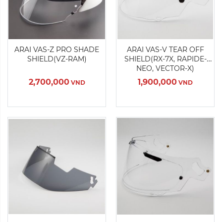
Màu sắc:
Màu sắc:
ARAI VAS-Z PRO SHADE
ARAI VAS-V TEAR OFF
SHIELD(VZ-RAM)
SHIELD(RX-7X, RAPIDE-
Xóa
NEO, VECTOR-X)
Xóa
2,700,000
1,900,000
VND
VND
Sản Phẩm Hết Hàng
Sản Phẩm Hết Hàng
Màu sắc:
Màu sắc: