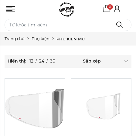
0
Màu sắc:
Màu sắc:
Trang chủ
Phụ kiện
PHỤ KIỆN MŨ
Xóa
Xóa
Hiển thị:
12
/
24
/
36
Sắp xếp
Màu sắc:
Màu sắc: