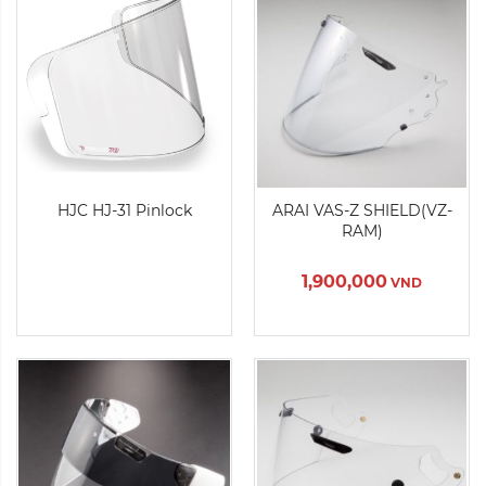
Màu sắc:
Màu sắc:
HJC HJ-31 Pinlock
ARAI VAS-Z SHIELD(VZ-
RAM)
Xóa
Xóa
1,900,000
VND
Sản Phẩm Hết Hàng
Sản Phẩm Hết Hàng