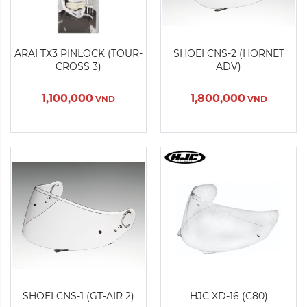
Màu sắc:
Màu sắc:
ARAI TX3 PINLOCK (TOUR-
SHOEI CNS-2 (HORNET
CROSS 3)
ADV)
Xóa
Xóa
1,100,000
1,800,000
VND
VND
Sản Phẩm Hết Hàng
Màu sắc:
Màu sắc:
SHOEI CNS-1 (GT-AIR 2)
HJC XD-16 (C80)