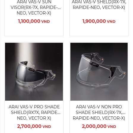
ARAI VAS-V SUN
ARAI VAS-V SHELD(RX-7X,
VISOR(RX-7X, RAPIDE-
RAPIDE-NEO, VECTOR-X)
Xóa
Xóa
NEO, VECTOR-X)
1,100,000
1,900,000
VND
VND
Sản Phẩm Hết Hàng
Sản Phẩm Hết Hàng
Màu sắc:
Màu sắc:
ARAI VAS-V PRO SHADE
ARAI VAS-V NON PRO
SHIELD(RX7X, RAPIDE
SHADE SHIELD(RX-7X,
Xóa
Xóa
NEO, VECTOR X)
RAPIDE-NEO, VECTOR-X)
2,700,000
2,000,000
VND
VND
Sản Phẩm Hết Hàng