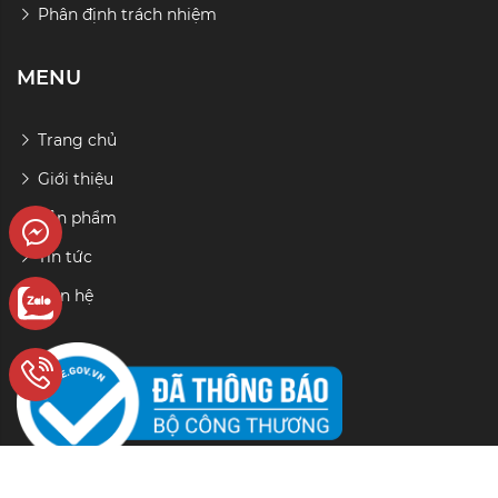
Phân định trách nhiệm
MENU
Trang chủ
Giới thiệu
Sản phẩm
r
Tin tức
Liên hệ