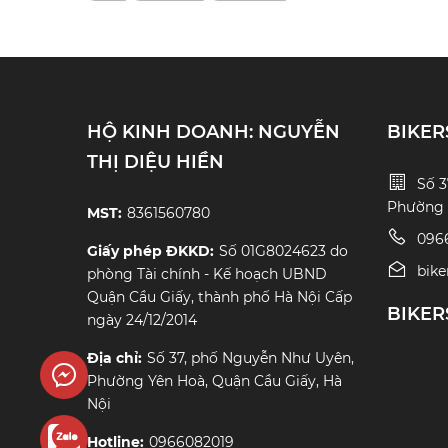
HỘ KINH DOANH: NGUYỄN
BIKER
THỊ DIỆU HIỀN
Số 3
Phường Y
MST:
8361560780
096
Giấy phép ĐKKD:
Số 01G8024623 do
bik
phòng Tài chính - Kế hoạch UBND
Quận Cầu Giấy, thành phố Hà Nội Cấp
BIKER
ngày 24/12/2014
Địa chỉ:
Số 37, phố Nguyễn Như Uyên,
enger
Phường Yên Hoà, Quận Cầu Giấy, Hà
Nội
Hotline:
0966082019