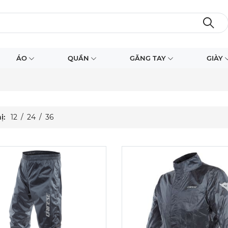
Màu sắc:
Màu sắc:
ÁO
QUẦN
GĂNG TAY
GIÀY
Kích cỡ:
Kích cỡ:
S
M
L
XL
XXL
S
M
L
XL
XXL
Xóa
Xóa
Sản Phẩm Hết Hàn
ị:
12
/
24
/
36