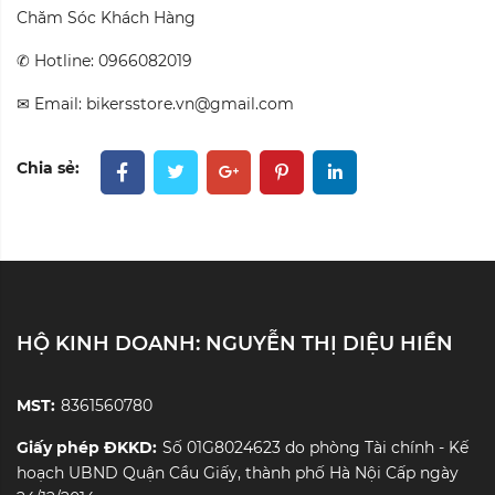
Chăm Sóc Khách Hàng
✆ Hotline: 0966082019
✉ Email: bikersstore.vn@gmail.com
Chia sẻ:
HỘ KINH DOANH: NGUYỄN THỊ DIỆU HIỀN
MST:
8361560780
Giấy phép ĐKKD:
Số 01G8024623 do phòng Tài chính - Kế
hoạch UBND Quận Cầu Giấy, thành phố Hà Nội Cấp ngày